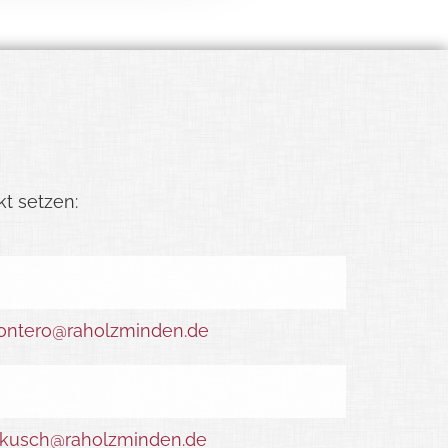
kt setzen:
ntero@raholzminden.de
kusch@raholzminden.de