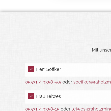
Mit unser
Herr Söffker
05531 / 9358 -55
oder
soeffker@raholzm
Frau Teiwes
05531 / 9358-15
oder
teiwes@raholzmin