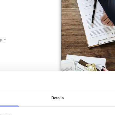
gen
n.
Details
erhalten eine umfassende
ng, die sich auf die
iche Ausgestaltung unter