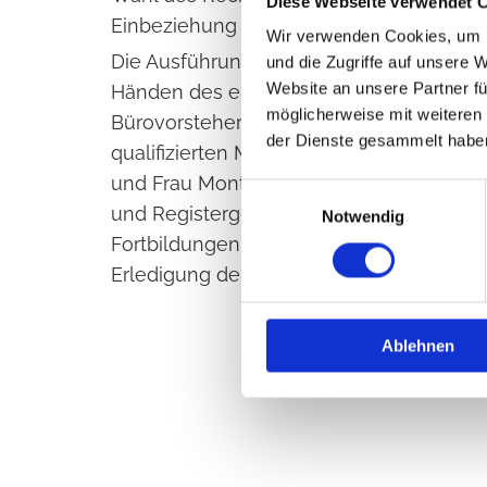
Diese Webseite verwendet 
Einbeziehung auch steuerrechtlicher Asp
Wir verwenden Cookies, um I
Die Ausführung und der Vollzug der Urk
und die Zugriffe auf unsere 
Website an unsere Partner fü
Händen des erfahrenen, seit 1986 auf di
möglicherweise mit weiteren
Bürovorstehers Stefan Söffker, sowie un
der Dienste gesammelt habe
qualifizierten Mitarbeiterinnen im notari
und Frau Montero. Deren ständiger Kont
Einwilligungsauswahl
und Registergerichten sowie beteiligte
Notwendig
Fortbildungen gewährleisten eine zeitge
Erledigung der Anliegen unserer Beteilig
Ablehnen