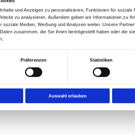
Cookies
ekte erstreckt.
nhalte und Anzeigen zu personalisieren, Funktionen für soziale
unden liegen in den
Website zu analysieren. Außerdem geben wir Informationen zu I
r soziale Medien, Werbung und Analysen weiter. Unsere Partner
esem Gebiet tätigen
 Daten zusammen, die Sie ihnen bereitgestellt haben oder die s
serer weiteren
n.
ellen Bereich, Frau Teiwes
akt zu den Grundbuch-
n Behörden und ständige
Präferenzen
Statistiken
rechte und fehlerfreie
ten.
Auswahl erlauben
KONTAKT AUFNEHMEN