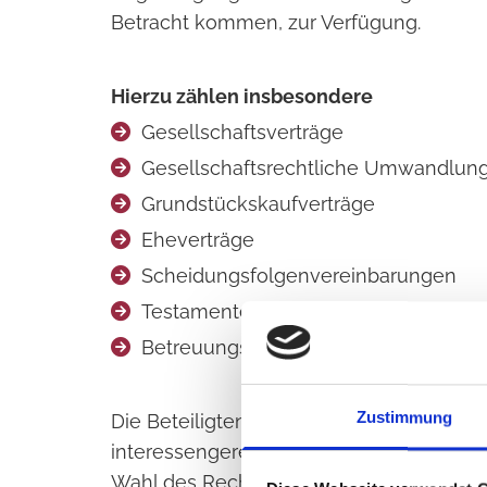
Betracht kommen, zur Verfügung.
Hierzu zählen insbesondere
Gesellschaftsverträge

Gesellschaftsrechtliche Umwandlun

Grundstückskaufverträge

Eheverträge

Scheidungsfolgenvereinbarungen

Testamente und Erbverträge

Betreuungs- und Vorsorgevollmachte

Zustimmung
Die Beteiligten im notariellen Bereich 
interessengerechte Beratung und Betreuu
Wahl des Rechtsmodells und die inhaltl