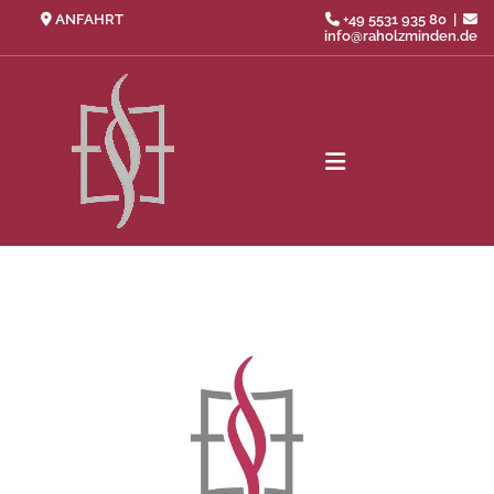
Zum Inhalt springen
ANFAHRT
+49 5531 935 80
|



info@raholzminden.de