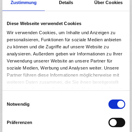
Deutscher Anwaltverein
Zustimmung
Details
Über Cookies
Bundesarbeitsgericht
Diese Webseite verwendet Cookies
Wir verwenden Cookies, um Inhalte und Anzeigen zu
Bundesgerichtshof
personalisieren, Funktionen für soziale Medien anbieten
zu können und die Zugriffe auf unsere Website zu
analysieren. Außerdem geben wir Informationen zu Ihrer
Bundesrechtsanwaltskammer
Verwendung unserer Website an unsere Partner für
soziale Medien, Werbung und Analysen weiter. Unsere
Partner führen diese Informationen möglicherweise mit
Gesetze
weiteren Daten zusammen, die Sie ihnen bereitgestellt
haben oder die sie im Rahmen Ihrer Nutzung der Dienste
Bundesverwaltungsgericht
gesammelt haben.
Einwilligungsauswahl
Notwendig
Rechtsanwaltskammer Celle
Präferenzen