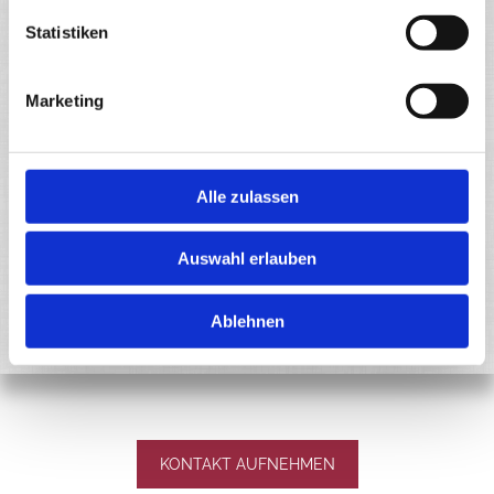
Bundessozialgericht
Statistiken
Bundesjustizministerium
Marketing
Allgemeine juristische Informationen
Alle zulassen
Anwaltverein Holzminden
Auswahl erlauben
Ablehnen
KONTAKT AUFNEHMEN